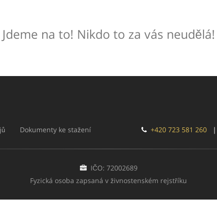
Jdeme na to! Nikdo to za vás neudělá!
jů
Dokumenty ke stažení
+420 723 581 260
IČO: 72002689
Fyzická osoba zapsaná v živnostenském rejstříku