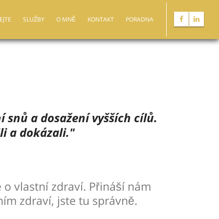
EJTE
SLUŽBY
O MNĚ
KONTAKT
PORADNA
 snů a dosažení vyšších cílů.
i a dokázali."
 o vlastní zdraví. Přináší nám
ím zdraví, jste tu správně.