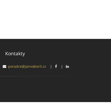
Kontakty
|
poradce@janvoboril.cz
|
|