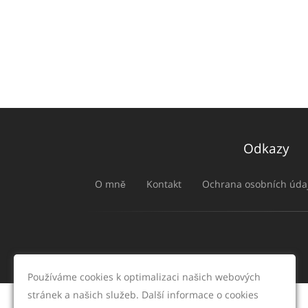
Odkazy
O mně
Kontakt
Ochrana osobních úda
Používáme cookies k optimalizaci našich webových
stránek a našich služeb. Další informace o cookies