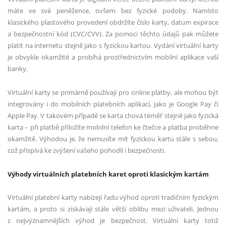
máte ve své peněžence, ovšem bez fyzické podoby. Namísto
klasického plastového provedení obdržíte číslo karty, datum expirace
a bezpečnostní kód (CVC/CVV). Za pomoci těchto údajů pak můžete
platit na internetu stejně jako s fyzickou kartou. Vydání virtuální karty
je obvykle okamžité a probíhá prostřednictvím mobilní aplikace vaší
banky.
Virtuální karty se primárně používají pro online platby, ale mohou být
integrovány i do mobilních platebních aplikací, jako je Google Pay či
Apple Pay. V takovém případě se karta chová téměř stejně jako fyzická
karta – při platbě přiložíte mobilní telefon ke čtečce a platba proběhne
okamžitě. Výhodou je, že nemusíte mít fyzickou kartu stále s sebou,
což přispívá ke zvýšení vašeho pohodlí i bezpečnosti.
Výhody virtuálních platebních karet oproti klasickým kartám
Virtuální platební karty nabízejí řadu výhod oproti tradičním fyzickým
kartám, a proto si získávají stále větší oblibu mezi uživateli. Jednou
z nejvýznamnějších výhod je bezpečnost. Virtuální karty totiž