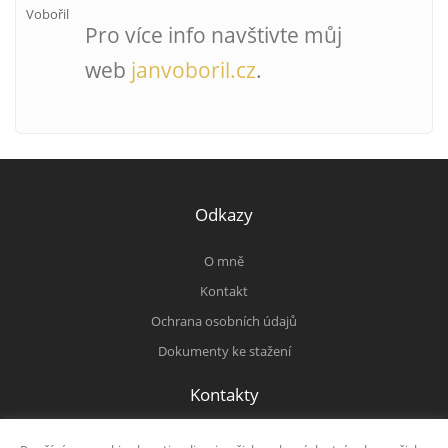
Pro více info navštivte můj
web
janvoboril.cz
.
Odkazy
O mně
Kontakt
Ochrana osobních údajů
Dokumenty ke stažení
Kontakty
+420 723 581 260
|
poradce@janvoboril.cz
|
|