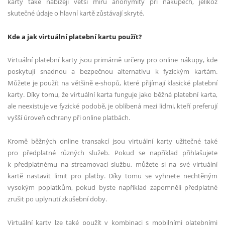
karty také nabízejí větší míru anonymity při nákupech, jelikož
skutečné údaje o hlavní kartě zůstávají skryté.
Kde a jak virtuální platební kartu použít?
Virtuální platební karty jsou primárně určeny pro online nákupy, kde
poskytují snadnou a bezpečnou alternativu k fyzickým kartám.
Můžete je použít na většině e-shopů, které přijímají klasické platební
karty. Díky tomu, že virtuální karta funguje jako běžná platební karta,
ale neexistuje ve fyzické podobě, je oblíbená mezi lidmi, kteří preferují
vyšší úroveň ochrany při online platbách.
Kromě běžných online transakcí jsou virtuální karty užitečné také
pro předplatné různých služeb. Pokud se například přihlašujete
k předplatnému na streamovací službu, můžete si na své virtuální
kartě nastavit limit pro platby. Díky tomu se vyhnete nechtěným
vysokým poplatkům, pokud byste například zapomněli předplatné
zrušit po uplynutí zkušební doby.
Virtuální karty lze také použít v kombinaci s mobilními platebními