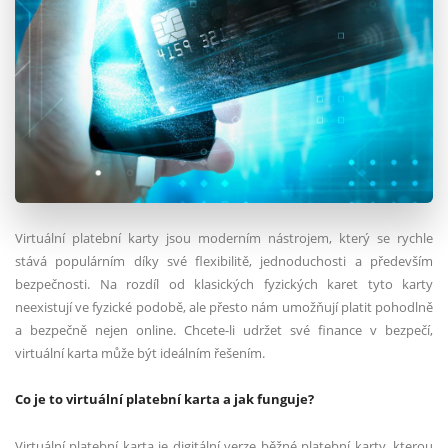
Virtuální platební karty jsou moderním nástrojem, který se rychle
stává populárním díky své flexibilitě, jednoduchosti a především
bezpečnosti. Na rozdíl od klasických fyzických karet tyto karty
neexistují ve fyzické podobě, ale přesto nám umožňují platit pohodlně
a bezpečně nejen online. Chcete-li udržet své finance v bezpečí,
virtuální karta může být ideálním řešením.
Co je to virtuální platební karta a jak funguje?
Virtuální platební karta je digitální verze běžné platební karty, kterou