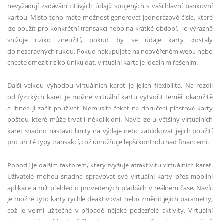
nevyžadují zadávání citlivých údajů spojených s vaší hlavní bankovní
kartou. Místo toho máte možnost generovat jednorázové číslo, které
lze použít pro konkrétní transakci nebo na krátké období. To výrazně
snižuje riziko zneužití, pokud by se údaje karty dostaly
do nesprávných rukou. Pokud nakupujete na neověřeném webu nebo
chcete omezit riziko úniku dat, virtuální karta je ideálním řešením.
Další velkou výhodou virtuálních karet je jejich flexibilita. Na rozdíl
od fyzických karet je možné virtuální kartu vytvořit téměř okamžitě
a ihned ji začít používat. Nemusíte čekat na doručení plastové karty
poštou, které může trvat i několik dní. Navíc lze u většiny virtuálních
karet snadno nastavit limity na výdaje nebo zablokovat jejich použití
pro určité typy transakcí, což umožňuje lepší kontrolu nad financemi.
Pohodlí je dalším faktorem, který zvyšuje atraktivitu virtuálních karet.
Uživatelé mohou snadno spravovat své virtuální karty přes mobilní
aplikace a mít přehled o provedených platbách v reálném čase. Navíc
je možné tyto karty rychle deaktivovat nebo změnit jejich parametry,
což je velmi užitečné v případě nějaké podezřelé aktivity. Virtuální