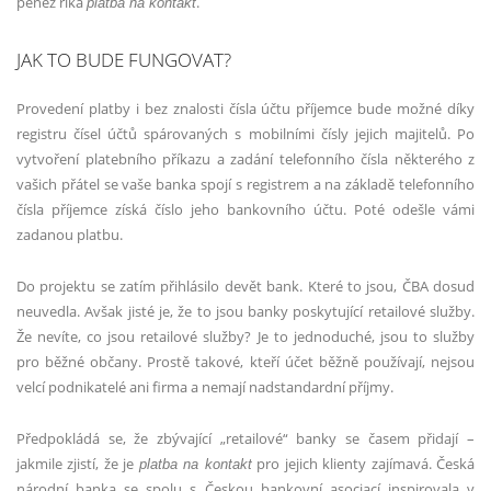
peněz říká
.
platba na kontakt
JAK TO BUDE FUNGOVAT?
Provedení platby i bez znalosti čísla účtu příjemce bude možné díky
registru čísel účtů spárovaných s mobilními čísly jejich majitelů. Po
vytvoření platebního příkazu a zadání telefonního čísla některého z
vašich přátel se vaše banka spojí s registrem a na základě telefonního
čísla příjemce získá číslo jeho bankovního účtu. Poté odešle vámi
zadanou platbu.
Do projektu se zatím přihlásilo devět bank. Které to jsou, ČBA dosud
neuvedla. Avšak jisté je, že to jsou banky poskytující retailové služby.
Že nevíte, co jsou retailové služby? Je to jednoduché, jsou to služby
pro běžné občany. Prostě takové, kteří účet běžně používají, nejsou
velcí podnikatelé ani firma a nemají nadstandardní příjmy.
Předpokládá se, že zbývající „retailové“ banky se časem přidají –
jakmile zjistí, že je
pro jejich klienty zajímavá. Česká
platba na kontakt
národní banka se spolu s Českou bankovní asociací inspirovala v