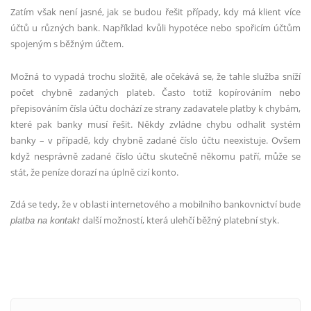
Zatím však není jasné, jak se budou řešit případy, kdy má klient více
účtů u různých bank. Například kvůli hypotéce nebo spořicím účtům
spojeným s běžným účtem.
Možná to vypadá trochu složitě, ale očekává se, že tahle služba sníží
počet chybně zadaných plateb. Často totiž kopírováním nebo
přepisováním čísla účtu dochází ze strany zadavatele platby k chybám,
které pak banky musí řešit. Někdy zvládne chybu odhalit systém
banky – v případě, kdy chybně zadané číslo účtu neexistuje. Ovšem
když nesprávně zadané číslo účtu skutečně někomu patří, může se
stát, že peníze dorazí na úplně cizí konto.
Zdá se tedy, že v oblasti internetového a mobilního bankovnictví bude
další možností, která ulehčí běžný platební styk.
platba na kontakt