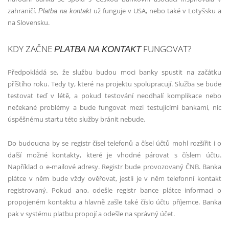
zahraničí.
už funguje v USA, nebo také v Lotyšsku a
Platba na kontakt
na Slovensku.
KDY ZAČNE
FUNGOVAT?
PLATBA NA KONTAKT
Předpokládá se, že službu budou moci banky spustit na začátku
příštího roku. Tedy ty, které na projektu spolupracují. Služba se bude
testovat teď v létě, a pokud testování neodhalí komplikace nebo
nečekané problémy a bude fungovat mezi testujícími bankami, nic
úspěšnému startu této služby bránit nebude.
Do budoucna by se registr čísel telefonů a čísel účtů mohl rozšířit i o
další možné kontakty, které je vhodné párovat s číslem účtu.
Například o e­‑mailové adresy. Registr bude provozovaný ČNB. Banka
plátce v něm bude vždy ověřovat, jestli je v něm telefonní kontakt
registrovaný. Pokud ano, odešle registr bance plátce informaci o
propojeném kontaktu a hlavně zašle také číslo účtu příjemce. Banka
pak v systému platbu propojí a odešle na správný účet.