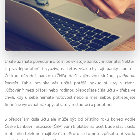
Určitě už máte povědomí o tom, že existuje bankovní identita. Někteří
ji pravděpodobně i využíváte. Letos však chystají banky spolu s
Českou národní bankou (ČNB) další zajímavou službu,
platbu na
. Tahle novinka vás určitě potěší, pokud si i vy v rámci
kontakt
„účtování“ mezi přáteli nebo rodinou přeposíláte čísla účtu – třeba ve
chvíli, kdy u sebe nemáte hotovost nebo si mezi sebou potřebujete
finančně vyrovnat nákupy, útratu v restauraci a podobně.
S přeposílám čísla účtu ale může být od příštího roku konec! Podle
České bankovní asociace (ČBA) vám k platbě na účet bude stačit číslo
mobilního telefonu majitele účtu. Proto se tomuto způsobu převodu