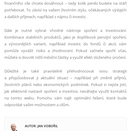
finančního cíle chcete dosáhnout – tedy kolik peněz budete na stáří
potřebovat. To závisí na vašem životním stylu, očekávaných výdajích
a dalších příjmech, například z nájmu či investic.
Dále je nutné vybrat vhodné nástroje spoření a investování.
Kombinace stabilních produktů, jako je doplňkové penzijní spoření,
a výnosnějších variant, například investic do fondů či akcií, vám
pomůže vyvážit riziko a zhodnocení. Pokud začnete spořit včas,
můžete si dovolit nižší měsíční částky a využít efekt složeného úročení.
Důležité je také pravidelně přehodnocovat svou strategii
a přizpůsobovat ji aktuální situaci – například při změně příjmů,
životních plánů nebo ekonomických podmínek. Pokud si nejste jistí,
jak efektivně nastavit spoření a investice, neváhejte využít kontaktů
na tomto webu. Pomohu vám najít optimální řešení, které bude
odpovídat vašim možnostem a cílům.
AUTOR: JAN VOBOŘIL