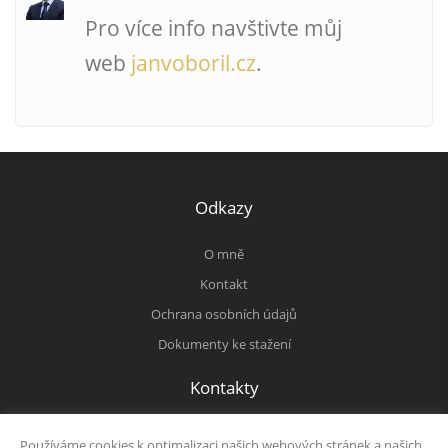
Pro více info navštivte můj
web
janvoboril.cz
.
Odkazy
O mně
Kontakt
Ochrana osobních údajů
Dokumenty ke stažení
Kontakty
+420 723 581 260
|
poradce@janvoboril.cz
|
|
Používáme cookies k optimalizaci našich webových stránek a našich