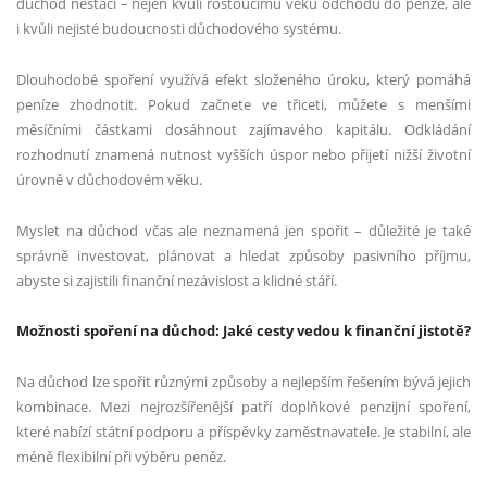
důchod nestačí – nejen kvůli rostoucímu věku odchodu do penze, ale
i kvůli nejisté budoucnosti důchodového systému.
Dlouhodobé spoření využívá efekt složeného úroku, který pomáhá
peníze zhodnotit. Pokud začnete ve třiceti, můžete s menšími
měsíčními částkami dosáhnout zajímavého kapitálu. Odkládání
rozhodnutí znamená nutnost vyšších úspor nebo přijetí nižší životní
úrovně v důchodovém věku.
Myslet na důchod včas ale neznamená jen spořit – důležité je také
správně investovat, plánovat a hledat způsoby pasivního příjmu,
abyste si zajistili finanční nezávislost a klidné stáří.
Možnosti spoření na důchod: Jaké cesty vedou k finanční jistotě?
Na důchod lze spořit různými způsoby a nejlepším řešením bývá jejich
kombinace. Mezi nejrozšířenější patří doplňkové penzijní spoření,
které nabízí státní podporu a příspěvky zaměstnavatele. Je stabilní, ale
méně flexibilní při výběru peněz.