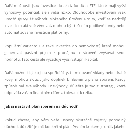
Další možností jsou investice do akcií, fondů a ETF, které mají vyšší
výnosový potenciál, ale i větší riziko. Dlouhodobé investování však
umožňuje využít výhodu složeného úročení. Pro ty, kteří se nechtějí
investicím aktivně věnovat, mohou být řešením podílové fondy nebo
automatizované investiční platformy.
Populární variantou je také investice do nemovitostí, které mohou
generovat pasivní příjem z pronájmu a zároveň zvyšovat svou
hodnotu. Tato cesta ale vyžaduje vyšší vstupní kapitál.
Další možnosti, jako jsou spořicí účty, termínované vklady nebo drahé
kovy, mohou sloužit jako doplněk k hlavnímu plánu spoření. Každý
způsob má své výhody i nevýhody, důležité je zvolit strategii, která
odpovídá vašim finančním cílům a toleranci k riziku.
Jak si nastavit plán spoření na důchod?
Pokud chcete, aby vám vaše úspory skutečně zajistily pohodlný
důchod, důležité je mít konkrétní plán. Prvním krokem je určit, jakého