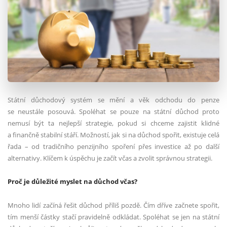
Státní důchodový systém se mění a věk odchodu do penze
se neustále posouvá. Spoléhat se pouze na státní důchod proto
nemusí být ta nejlepší strategie, pokud si chceme zajistit klidné
a finančně stabilní stáří. Možností, jak si na důchod spořit, existuje celá
řada – od tradičního penzijního spoření přes investice až po další
alternativy. Klíčem k úspěchu je začít včas a zvolit správnou strategii.
Proč je důležité myslet na důchod včas?
Mnoho lidí začíná řešit důchod příliš pozdě. Čím dříve začnete spořit,
tím menší částky stačí pravidelně odkládat. Spoléhat se jen na státní