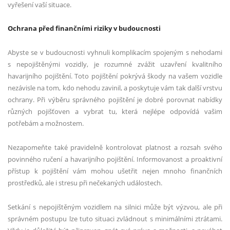
vyřešení vaší situace.
Ochrana před finančními riziky v budoucnosti
Abyste se v budoucnosti vyhnuli komplikacím spojeným s nehodami
s nepojištěnými vozidly, je rozumné zvážit uzavření kvalitního
havarijního pojištění. Toto pojištění pokrývá škody na vašem vozidle
nezávisle na tom, kdo nehodu zavinil, a poskytuje vám tak další vrstvu
ochrany. Při výběru správného pojištění je dobré porovnat nabídky
různých pojišťoven a vybrat tu, která nejlépe odpovídá vašim
potřebám a možnostem.
Nezapomeňte také pravidelně kontrolovat platnost a rozsah svého
povinného ručení a havarijního pojištění. Informovanost a proaktivní
přístup k pojištění vám mohou ušetřit nejen mnoho finančních
prostředků, ale i stresu při nečekaných událostech.
Setkání s nepojištěným vozidlem na silnici může být výzvou, ale při
správném postupu lze tuto situaci zvládnout s minimálními ztrátami.