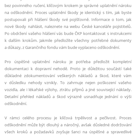
bez povinného ručení, klíčovým krokem je správné uplatnění nároku
na odškodnění. Proces uplatnění škody je identický s tím, jak byste
postupovali při hlášení škody své pojišťovně. Informace o tom, jak
nové škody nahlásit, naleznete na webu České kanceláře pojistitelů.
Po obdržení vašeho hlášení vás bude ČKP kontaktovat s instrukcemi
k dalším krokům. Jakmile předložíte všechny potřebné dokumenty
a důkazy, z Garančního fondu vám bude vyplaceno odškodnění.
Pro úspěšné uplatnění nároku je potřeba předložit kompletní
dokumentaci k dopravní nehodě. Proto je důležitou součástí také
důkladné zdokumentování veškerých nákladů a škod, které vám
v důsledku nehody vznikly. To zahrnuje nejen poškození vašeho
vozidla, ale i lékařské výlohy, ztrátu příjmů a jiné související náklady.
Detailní přehled nákladů a škod výrazně usnadňuje jednání o výši
odškodnění.
V rámci celého procesu je klíčová trpělivost a pečlivost. Proces
odškodnění může být dlouhý a náročný, avšak důsledné dodržování
všech kroků a požadavků zvyšuje šanci na úspěšné a spravedlivé