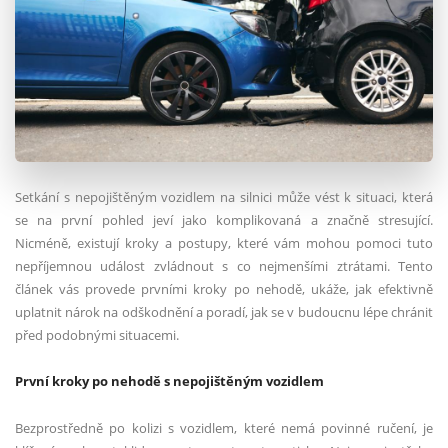
Setkání s nepojištěným vozidlem na silnici může vést k situaci, která
se na první pohled jeví jako komplikovaná a značně stresující.
Nicméně, existují kroky a postupy, které vám mohou pomoci tuto
nepříjemnou událost zvládnout s co nejmenšími ztrátami. Tento
článek vás provede prvními kroky po nehodě, ukáže, jak efektivně
uplatnit nárok na odškodnění a poradí, jak se v budoucnu lépe chránit
před podobnými situacemi.
První kroky po nehodě s nepojištěným vozidlem
Bezprostředně po kolizi s vozidlem, které nemá povinné ručení, je