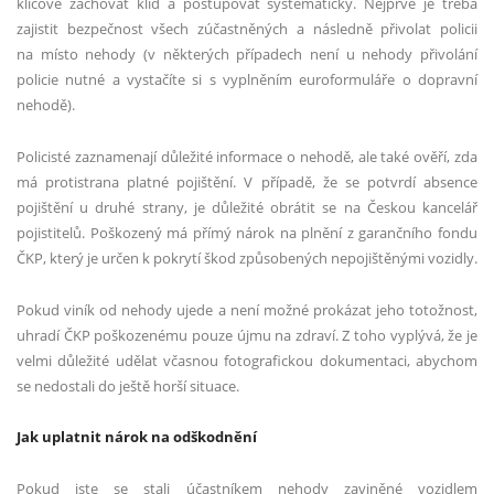
klíčové zachovat klid a postupovat systematicky. Nejprve je třeba
zajistit bezpečnost všech zúčastněných a následně přivolat policii
na místo nehody (v některých případech není u nehody přivolání
policie nutné a vystačíte si s vyplněním euroformuláře o dopravní
nehodě).
Policisté zaznamenají důležité informace o nehodě, ale také ověří, zda
má protistrana platné pojištění. V případě, že se potvrdí absence
pojištění u druhé strany, je důležité obrátit se na Českou kancelář
pojistitelů. Poškozený má přímý nárok na plnění z garančního fondu
ČKP, který je určen k pokrytí škod způsobených nepojištěnými vozidly.
Pokud viník od nehody ujede a není možné prokázat jeho totožnost,
uhradí ČKP poškozenému pouze újmu na zdraví. Z toho vyplývá, že je
velmi důležité udělat včasnou fotografickou dokumentaci, abychom
se nedostali do ještě horší situace.
Jak uplatnit nárok na odškodnění
Pokud jste se stali účastníkem nehody zaviněné vozidlem