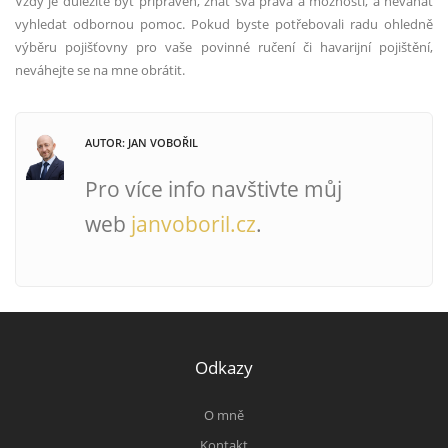
Vždy je důležité být připraven, znát svá práva a možnosti, a neváhat
vyhledat odbornou pomoc. Pokud byste potřebovali radu ohledně
výběru pojišťovny pro vaše povinné ručení či havarijní pojištění,
neváhejte se na mne obrátit.
AUTOR: JAN VOBOŘIL
Pro více info navštivte můj
web
janvoboril.cz
.
Odkazy
O mně
Kontakt